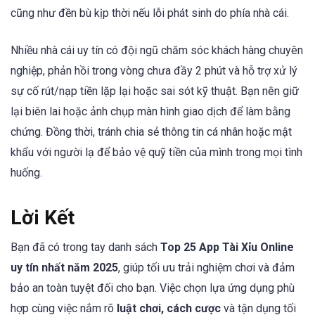
cũng như đền bù kịp thời nếu lỗi phát sinh do phía nhà cái.
Nhiều nhà cái uy tín có đội ngũ chăm sóc khách hàng chuyên
nghiệp, phản hồi trong vòng chưa đầy 2 phút và hỗ trợ xử lý
sự cố rút/nạp tiền lặp lại hoặc sai sót kỹ thuật. Bạn nên giữ
lại biên lai hoặc ảnh chụp màn hình giao dịch để làm bằng
chứng. Đồng thời, tránh chia sẻ thông tin cá nhân hoặc mật
khẩu với người lạ để bảo vệ quỹ tiền của mình trong mọi tình
huống.
Lời Kết
Bạn đã có trong tay danh sách
Top 25 App Tài Xỉu Online
uy tín nhất năm 2025
, giúp tối ưu trải nghiệm chơi và đảm
bảo an toàn tuyệt đối cho bạn. Việc chọn lựa ứng dụng phù
hợp cùng việc nắm rõ
luật chơi, cách cược
và tận dụng tối