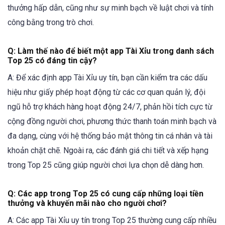
thưởng hấp dẫn, cũng như sự minh bạch về luật chơi và tính
công bằng trong trò chơi.
Q: Làm thế nào để biết một app Tài Xỉu trong danh sách
Top 25 có đáng tin cậy?
A: Để xác định app Tài Xỉu uy tín, bạn cần kiểm tra các dấu
hiệu như giấy phép hoạt động từ các cơ quan quản lý, đội
ngũ hỗ trợ khách hàng hoạt động 24/7, phản hồi tích cực từ
cộng đồng người chơi, phương thức thanh toán minh bạch và
đa dạng, cùng với hệ thống bảo mật thông tin cá nhân và tài
khoản chặt chẽ. Ngoài ra, các đánh giá chi tiết và xếp hạng
trong Top 25 cũng giúp người chơi lựa chọn dễ dàng hơn.
Q: Các app trong Top 25 có cung cấp những loại tiền
thưởng và khuyến mãi nào cho người chơi?
A: Các app Tài Xỉu uy tín trong Top 25 thường cung cấp nhiều