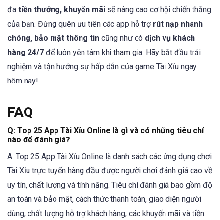
đa
tiền thưởng, khuyến mãi
sẽ nâng cao cơ hội chiến thắng
của bạn. Đừng quên ưu tiên các app hỗ trợ
rút nạp nhanh
chóng, bảo mật thông tin
cũng như có
dịch vụ khách
hàng 24/7
để luôn yên tâm khi tham gia. Hãy bắt đầu trải
nghiệm và tận hưởng sự hấp dẫn của game Tài Xỉu ngay
hôm nay!
FAQ
Q: Top 25 App Tài Xỉu Online là gì và có những tiêu chí
nào để đánh giá?
A: Top 25 App Tài Xỉu Online là danh sách các ứng dụng chơi
Tài Xỉu trực tuyến hàng đầu được người chơi đánh giá cao về
uy tín, chất lượng và tính năng. Tiêu chí đánh giá bao gồm độ
an toàn và bảo mật, cách thức thanh toán, giao diện người
dùng, chất lượng hỗ trợ khách hàng, các khuyến mãi và tiền