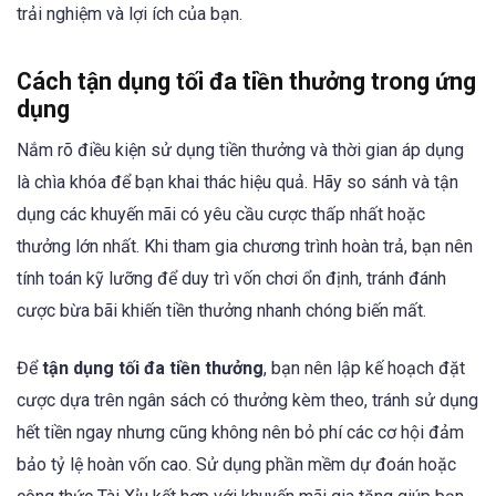
trải nghiệm và lợi ích của bạn.
Cách tận dụng tối đa tiền thưởng trong ứng
dụng
Nắm rõ điều kiện sử dụng tiền thưởng và thời gian áp dụng
là chìa khóa để bạn khai thác hiệu quả. Hãy so sánh và tận
dụng các khuyến mãi có yêu cầu cược thấp nhất hoặc
thưởng lớn nhất. Khi tham gia chương trình hoàn trả, bạn nên
tính toán kỹ lưỡng để duy trì vốn chơi ổn định, tránh đánh
cược bừa bãi khiến tiền thưởng nhanh chóng biến mất.
Để
tận dụng tối đa tiền thưởng
, bạn nên lập kế hoạch đặt
cược dựa trên ngân sách có thưởng kèm theo, tránh sử dụng
hết tiền ngay nhưng cũng không nên bỏ phí các cơ hội đảm
bảo tỷ lệ hoàn vốn cao. Sử dụng phần mềm dự đoán hoặc