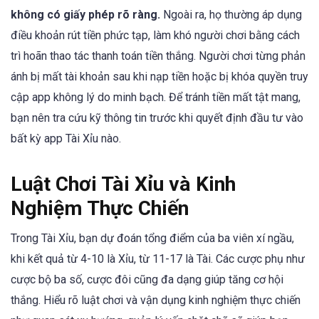
không có giấy phép rõ ràng.
Ngoài ra, họ thường áp dụng
điều khoản rút tiền phức tạp, làm khó người chơi bằng cách
trì hoãn thao tác thanh toán tiền thắng. Người chơi từng phản
ánh bị mất tài khoản sau khi nạp tiền hoặc bị khóa quyền truy
cập app không lý do minh bạch. Để tránh tiền mất tật mang,
bạn nên tra cứu kỹ thông tin trước khi quyết định đầu tư vào
bất kỳ app Tài Xỉu nào.
Luật Chơi Tài Xỉu và Kinh
Nghiệm Thực Chiến
Trong Tài Xỉu, bạn dự đoán tổng điểm của ba viên xí ngầu,
khi kết quả từ 4-10 là Xỉu, từ 11-17 là Tài. Các cược phụ như
cược bộ ba số, cược đôi cũng đa dạng giúp tăng cơ hội
thắng. Hiểu rõ luật chơi và vận dụng kinh nghiệm thực chiến