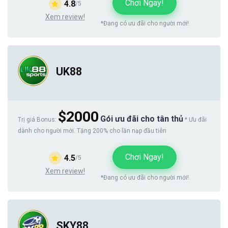
Chơi Ngay!
4.8
/5
Xem review!
*Đang có ưu đãi cho người mới!
UK88
$2000
Gói ưu đãi cho tân thủ
Trị giá Bonus:
* Ưu đãi
dành cho người mới. Tặng 200% cho lần nạp đầu tiên
Chơi Ngay!
4.5
/5
Xem review!
*Đang có ưu đãi cho người mới!
SKY88