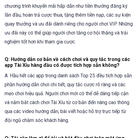
chương trình khuyến mãi hấp dẫn như tiền thưởng đăng ký
lần đầu, hoàn trả cược thua, tặng thêm tiền nạp, các sự kiện
quay thưởng và ưu đãi dành riêng cho người chơi VIP. Những
ưu đãi này có thể giúp người chơi tăng cơ hội thắng và trải
nghiệm tốt hơn khi tham gia cược.
Q: Hướng dẫn cơ bản về cách chơi và quy tắc trong các
app Tài Xỉu hàng đầu có được tích hợp sẵn không?
A: Hầu hết các app trong danh sách Top 25 đều tích hợp sẵn
phần hướng dẫn chơi chi tiết, quy tắc cược rõ ràng và các
mẹo chơi hiệu quả. Người chơi mới có thể dễ dàng tiếp cận
và nắm bắt cách chơi Tài Xỉu từ cơ bản đến nâng cao thông
qua các video hướng dẫn, bài viết hoặc hỗ trợ trực tiếp từ
đội ngũ chăm sóc khách hàng.