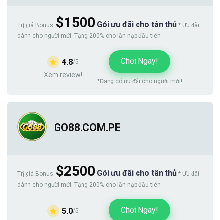
$1500
Gói ưu đãi cho tân thủ
Trị giá Bonus:
* Ưu đãi
dành cho người mới. Tặng 200% cho lần nạp đầu tiên
Chơi Ngay!
4.8
/5
Xem review!
*Đang có ưu đãi cho người mới!
GO88.COM.PE
$2500
Gói ưu đãi cho tân thủ
Trị giá Bonus:
* Ưu đãi
dành cho người mới. Tặng 200% cho lần nạp đầu tiên
Chơi Ngay!
5.0
/5