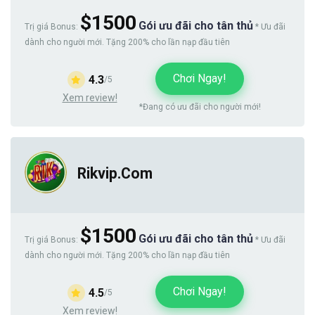
$1500
Gói ưu đãi cho tân thủ
Trị giá Bonus:
* Ưu đãi
dành cho người mới. Tặng 200% cho lần nạp đầu tiên
Chơi Ngay!
4.3
/5
Xem review!
*Đang có ưu đãi cho người mới!
Rikvip.Com
$1500
Gói ưu đãi cho tân thủ
Trị giá Bonus:
* Ưu đãi
dành cho người mới. Tặng 200% cho lần nạp đầu tiên
Chơi Ngay!
4.5
/5
Xem review!