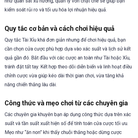
như quan sát xu hướng, quản lý vốn chặt chẽ sẽ giúp bạn
kiểm soát rủi ro và tối ưu hóa lợi nhuận hiệu quả.
Quy tắc cơ bản và cách chơi hiệu quả
Quy tắc Tài Xỉu khá đơn giản nhưng để chơi hiệu quả, bạn
cần chọn cửa cược phù hợp dựa vào xác suất và lịch sử kết
quả gần đó. Bắt đầu với các cược an toàn như Tài hoặc Xỉu,
tránh đặt tất tay. Kết hợp theo dõi diễn biến và linh hoạt điều
chỉnh cược vừa giúp kéo dài thời gian chơi, vừa tăng khả
năng chiến thắng lâu dài.
Công thức và mẹo chơi từ các chuyên gia
Các chuyên gia khuyên bạn áp dụng công thức dựa trên xác
suất và tần suất xuất hiện số để tính toán cửa cược tối ưu.
Mẹo như “ăn non” khi thấy chuỗi thắng hoặc dừng cược