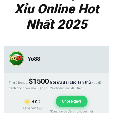
Xỉu Online Hot
Nhất 2025
Yo88
$1500
Gói ưu đãi cho tân thủ
Trị giá Bonus:
* Ưu đãi
dành cho người mới. Tặng 200% cho lần nạp đầu tiên
Chơi Ngay!
4.0
/5
Xem review!
*Đang có ưu đãi cho người mới!