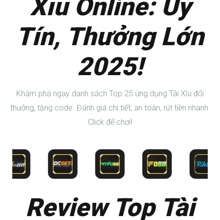
Xỉu Online: Uy
Tín, Thưởng Lớn
2025!
Khám phá ngay danh sách Top 25 ứng dụng Tài Xỉu đổi
thưởng, tặng code. Đánh giá chi tiết, an toàn, rút tiền nhanh.
Click để chơi!
Review Top Tài