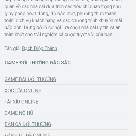
quan về các nhà cái dựa trên các tiêu chí quan trọng như
giấy phép hoạt động, độ bảo mật, phương thức thanh
toán, dịch vụ khách hàng và các chương trình khuyến mãi
hấp dẫn. Đừng bỏ lỡ cơ hội lựa chọn nhà cái uy tín và an
toàn nhất cho trải nghiệm cá cược tuyệt vời của bạn!
Tác giả:
Bạch Diệp Thành
GAME ĐỔI THƯỞNG ĐẶC SẮC
GAME BÀI ĐỔI THƯỞNG
XÓC DĨA ONLINE
TÀI XỈU ONLINE
GAME NỔ HŨ
BẮN CÁ ĐỔI THƯỞNG
ĐÁNH LÔ ĐỀ ONLINE