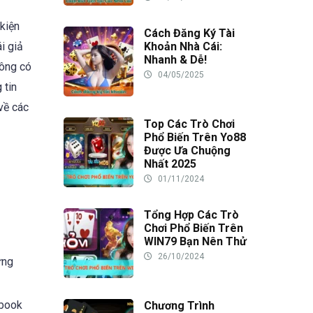
 kiện
Cách Đăng Ký Tài
Khoản Nhà Cái:
i giả
Nhanh & Dễ!
hông có
04/05/2025
 tin
về các
Top Các Trò Chơi
Phổ Biến Trên Yo88
Được Ưa Chuộng
Nhất 2025
01/11/2024
Tổng Hợp Các Trò
Chơi Phổ Biến Trên
WIN79 Bạn Nên Thử
26/10/2024
ựng
ebook
Chương Trình