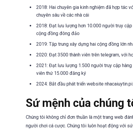
2018: Hai chuyên gia kinh nghiệm đã hợp tác với
chuyên sâu về các nhà cái
2018: Đạt lưu lượng hơn 10.000 người truy cập
cộng đồng đông đảo
2019: Tập trung xây dựng hai cộng đồng lớn nh
2020: Đạt 3500 thành viên trên telegram, với 
2021: Đạt lưu lượng 1.500 người truy cập hàng 
viên thứ 15.000 đăng ký
2024: Bắt đầu phát triển website nhacaiuytin.p
Sứ mệnh của chúng t
Chúng tôi không chỉ đơn thuần là một trang web đánh
người chơi cá cược. Chúng tôi luôn hoạt động với s