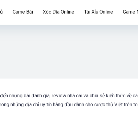
hủ
Game Bài
Xóc Dĩa Online
Tài Xỉu Online
Game 
ến những bài đánh giá, review nhà cái và chia sẻ kiến thức về c
rong những địa chỉ uy tín hàng đầu dành cho cược thủ Việt trên to