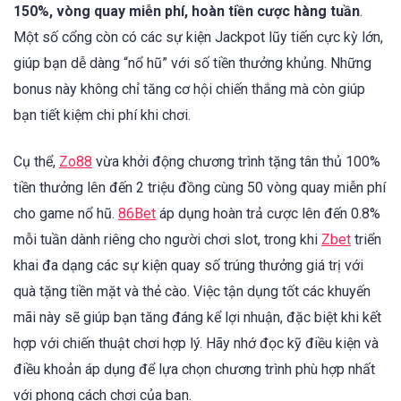
150%, vòng quay miễn phí, hoàn tiền cược hàng tuần
.
Một số cổng còn có các sự kiện Jackpot lũy tiến cực kỳ lớn,
giúp bạn dễ dàng “nổ hũ” với số tiền thưởng khủng. Những
bonus này không chỉ tăng cơ hội chiến thắng mà còn giúp
bạn tiết kiệm chi phí khi chơi.
Cụ thể,
Zo88
vừa khởi động chương trình tặng tân thủ 100%
tiền thưởng lên đến 2 triệu đồng cùng 50 vòng quay miễn phí
cho game nổ hũ.
86Bet
áp dụng hoàn trả cược lên đến 0.8%
mỗi tuần dành riêng cho người chơi slot, trong khi
Zbet
triển
khai đa dạng các sự kiện quay số trúng thưởng giá trị với
quà tặng tiền mặt và thẻ cào. Việc tận dụng tốt các khuyến
mãi này sẽ giúp bạn tăng đáng kể lợi nhuận, đặc biệt khi kết
hợp với chiến thuật chơi hợp lý. Hãy nhớ đọc kỹ điều kiện và
điều khoản áp dụng để lựa chọn chương trình phù hợp nhất
với phong cách chơi của bạn.