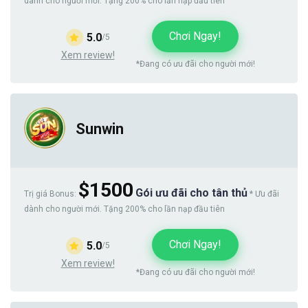
dành cho người mới. Tặng 200% cho lần nạp đầu tiên
Chơi Ngay!
5.0
/5
Xem review!
*Đang có ưu đãi cho người mới!
Sunwin
$1500
Gói ưu đãi cho tân thủ
Trị giá Bonus:
* Ưu đãi
dành cho người mới. Tặng 200% cho lần nạp đầu tiên
Chơi Ngay!
5.0
/5
Xem review!
*Đang có ưu đãi cho người mới!