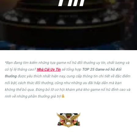
*Bạn đang tìm kiếm những tựa game nổ hũ đổi thưởng uy tín, chất lượng và
có tỷ lệ thắng cao?
Nhà Cái Uy Tín
sẽ tổng hợp
TOP 25 Game nổ hũ đổi
thưởng
được yêu thích nhất hiện nay, cung cấp thông tin chi tiết về đặc điểm
nổi bật, cách thức đổi thưởng, cũng như những ưu đãi hấp dẫn mà bạn
không thể bỏ qua. Đừng bỏ lỡ cơ hội khám phá kho game nổ hũ đỉnh cao và
rinh về những phần thưởng giá trị!