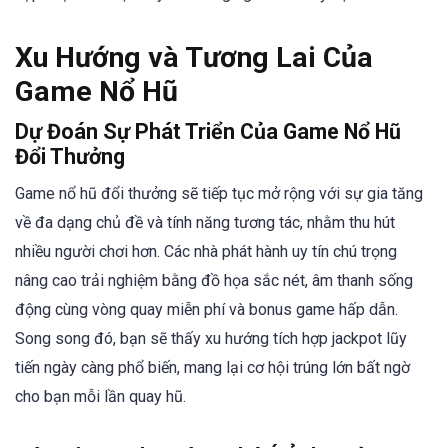
Xu Hướng và Tương Lai Của
Game Nổ Hũ
Dự Đoán Sự Phát Triển Của Game Nổ Hũ
Đổi Thưởng
Game nổ hũ đổi thưởng sẽ tiếp tục mở rộng với sự gia tăng
về đa dạng chủ đề và tính năng tương tác, nhằm thu hút
nhiều người chơi hơn. Các nhà phát hành uy tín chú trọng
nâng cao trải nghiệm bằng đồ họa sắc nét, âm thanh sống
động cùng vòng quay miễn phí và bonus game hấp dẫn.
Song song đó, bạn sẽ thấy xu hướng tích hợp jackpot lũy
tiến ngày càng phổ biến, mang lại cơ hội trúng lớn bất ngờ
cho bạn mỗi lần quay hũ.