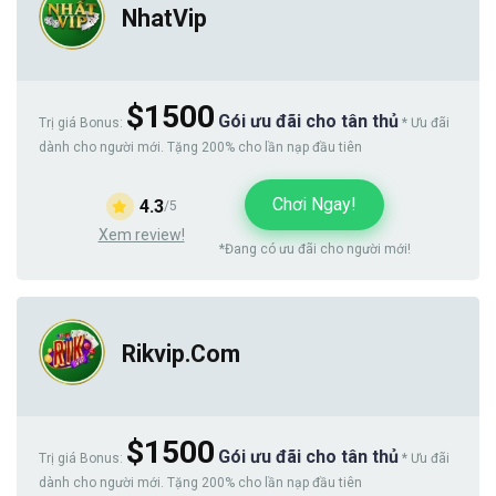
NhatVip
$1500
Gói ưu đãi cho tân thủ
Trị giá Bonus:
* Ưu đãi
dành cho người mới. Tặng 200% cho lần nạp đầu tiên
Chơi Ngay!
4.3
/5
Xem review!
*Đang có ưu đãi cho người mới!
Rikvip.Com
$1500
Gói ưu đãi cho tân thủ
Trị giá Bonus:
* Ưu đãi
dành cho người mới. Tặng 200% cho lần nạp đầu tiên