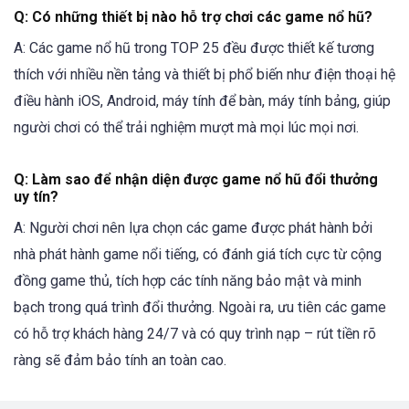
Q: Có những thiết bị nào hỗ trợ chơi các game nổ hũ?
A: Các game nổ hũ trong TOP 25 đều được thiết kế tương
thích với nhiều nền tảng và thiết bị phổ biến như điện thoại hệ
điều hành iOS, Android, máy tính để bàn, máy tính bảng, giúp
người chơi có thể trải nghiệm mượt mà mọi lúc mọi nơi.
Q: Làm sao để nhận diện được game nổ hũ đổi thưởng
uy tín?
A: Người chơi nên lựa chọn các game được phát hành bởi
nhà phát hành game nổi tiếng, có đánh giá tích cực từ cộng
đồng game thủ, tích hợp các tính năng bảo mật và minh
bạch trong quá trình đổi thưởng. Ngoài ra, ưu tiên các game
có hỗ trợ khách hàng 24/7 và có quy trình nạp – rút tiền rõ
ràng sẽ đảm bảo tính an toàn cao.