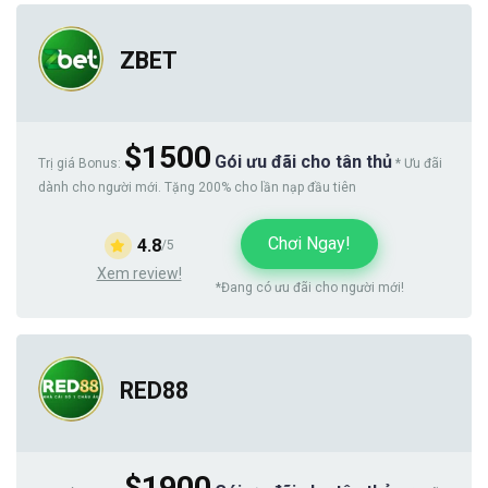
ZBET
$1500
Gói ưu đãi cho tân thủ
Trị giá Bonus:
* Ưu đãi
dành cho người mới. Tặng 200% cho lần nạp đầu tiên
Chơi Ngay!
4.8
/5
Xem review!
*Đang có ưu đãi cho người mới!
RED88
$1900