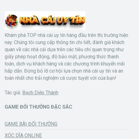
Khám phá TOP nhà cái uy tín hàng đầu trên thị trường hiện
nay. Chúng tôi cung cấp thông tin chi tiết, đánh giá khách
quan về các nhà cái dựa trên các tiêu chí quan trọng như
giấy phép hoạt động, độ bảo mật, phương thức thanh
toán, dịch vụ khách hàng và các chương trình khuyến mãi
hấp dẫn. Đừng bỏ lỡ cơ hội lựa chọn nhà cái uy tín và an
toàn nhất cho trải nghiệm cá cược tuyệt vời của bạn!
Tác giả:
Bạch Diệp Thành
GAME ĐỔI THƯỞNG ĐẶC SẮC
GAME BÀI ĐỔI THƯỞNG
XÓC DĨA ONLINE