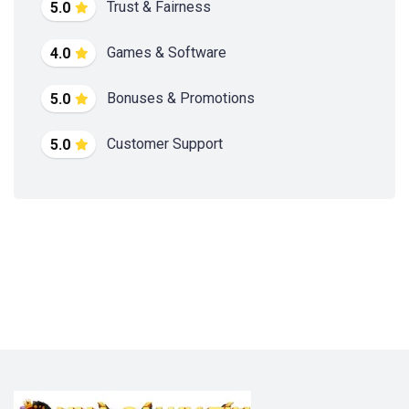
Trust & Fairness
5.0
Games & Software
4.0
Bonuses & Promotions
5.0
Customer Support
5.0