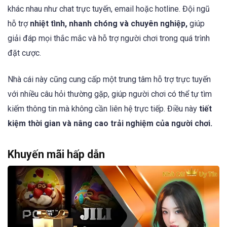
khác nhau như chat trực tuyến, email hoặc hotline. Đội ngũ
hỗ trợ
nhiệt tình, nhanh chóng và chuyên nghiệp,
giúp
giải đáp mọi thắc mắc và hỗ trợ người chơi trong quá trình
đặt cược.
Nhà cái này cũng cung cấp một trung tâm hỗ trợ trực tuyến
với nhiều câu hỏi thường gặp, giúp người chơi có thể tự tìm
kiếm thông tin mà không cần liên hệ trực tiếp. Điều này
tiết
kiệm thời gian và nâng cao trải nghiệm của người chơi.
Khuyến mãi hấp dẫn