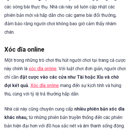
các sòng bài thực thụ. Nhà cái này sẽ luôn cập nhật các
phiên bản mới và hấp dẫn cho các game bài đổi thưởng,
đảm bảo rằng người chơi không bao giờ cảm thấy nhàm
chán.
Xóc dĩa online
Một trong những trò chơi thu hút người chơi tại trang cá cược
này chính là
xóc dĩa online
. Với luật chơi đơn giản, người chơi
chỉ cần
đặt cược vào các cửa như Tài hoặc Xỉu và chờ
đợi kết quả.
Xóc dĩa online
mang đến sự kịch tính và hứng
thú, cùng với tỷ lệ trả thưởng hấp dẫn.
Nhà cái này cũng chuyên cung cấp
nhiều phiên bản xóc dĩa
khác nhau,
từ những phiên bản truyền thống đến các phiên
bản hiện đại hơn với đồ họa sắc nét và âm thanh sống động.