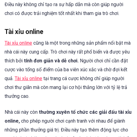
Điều này không chỉ tạo ra sự hấp dẫn mà còn giúp người
chơi có được trải nghiệm tốt nhất khi tham gia trò chơi.
Tài xỉu online
Tài xỉu online
cũng là một trong những sản phẩm nổi bật mà
nhà cái này cung cấp. Trò chơi này rất phổ biến và được yêu
thích bởi
tính đơn giản và dễ chơi.
Người chơi chỉ cần đặt
cược vào tổng số điểm của ba viên xúc xắc và chờ đợi kết
quả.
Tài xỉu online
tại trang cá cược không chỉ giúp người
chơi thư giãn mà còn mang lại cơ hội thắng lớn với tỷ lệ trả
thưởng cao.
Nhà cái này còn
thường xuyên tổ chức các giải đấu tài xỉu
online,
cho phép người chơi cạnh tranh với nhau để giành
những phần thưởng giá trị. Điều này tạo thêm động lực cho