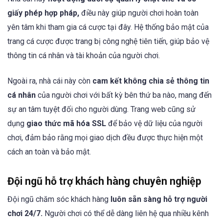
giấy phép hợp pháp,
điều này giúp người chơi hoàn toàn
yên tâm khi tham gia cá cược tại đây. Hệ thống bảo mật của
trang cá cược được trang bị công nghệ tiên tiến, giúp bảo vệ
thông tin cá nhân và tài khoản của người chơi.
Ngoài ra, nhà cái này còn
cam kết không chia sẻ thông tin
cá nhân
của người chơi với bất kỳ bên thứ ba nào, mang đến
sự an tâm tuyệt đối cho người dùng. Trang web cũng sử
dụng
giao thức mã hóa SSL
để bảo vệ dữ liệu của người
chơi, đảm bảo rằng mọi giao dịch đều được thực hiện một
cách an toàn và bảo mật.
Đội ngũ hỗ trợ khách hàng chuyên nghiệp
Đội ngũ chăm sóc khách hàng
luôn sẵn sàng hỗ trợ người
chơi 24/7.
Người chơi có thể dễ dàng liên hệ qua nhiều kênh