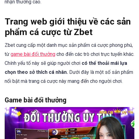
nhận thưởng cao.
Trang web giới thiệu về các sản
phẩm cá cược từ Zbet
Zbet cung cấp một danh mục sản phẩm cá cược phong phú,
từ
game bài đổi thưởng
cho đến các trò chơi trực tuyến khác.
Chính yếu tố này sẽ giúp người chơi
có thể thoải mái lựa
chọn theo sở thích cá nhân.
Dưới đây là một số sản phẩm
nổi bật mà trang cá cược này mang đến cho người chơi.
Game bài đổi thưởng