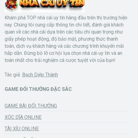
Khám phá TOP nhà cái uy tín hàng đầu trên thị trường hiện
nay. Chúng tôi cung cấp thông tin chi tiết, đánh giá khách
quan về các nhà cái dựa trên các tiêu chí quan trọng như
giấy phép hoạt động, độ bảo mật, phương thức thanh
toán, dịch vụ khách hàng và các chương trình khuyến mãi
hấp dẫn. Đừng bỏ lỡ cơ hội lựa chọn nhà cái uy tín và an
toàn nhất cho trải nghiệm cá cược tuyệt vời của bạn!
Tác giả:
Bạch Diệp Thành
GAME ĐỔI THƯỞNG ĐẶC SẮC
GAME BÀI ĐỔI THƯỞNG
XÓC DĨA ONLINE
TÀI XỈU ONLINE