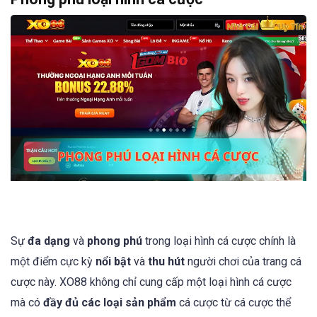
Sự
đa dạng
và
phong phú
trong loại hình cá cược chính là
một điểm cực kỳ
nổi bật
và
thu hút
người chơi của trang cá
cược này. XO88 không chỉ cung cấp một loại hình cá cược
mà có
đầy đủ các loại sản phẩm
cá cược từ cá cược thể