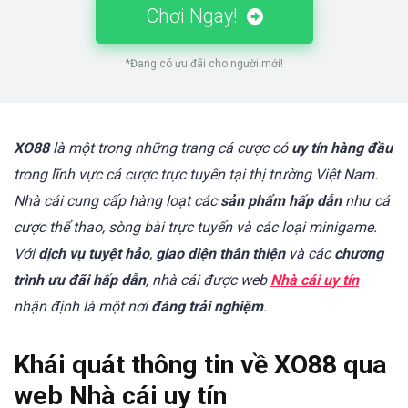
Chơi Ngay!
*Đang có ưu đãi cho người mới!
XO88
là một trong những trang cá cược có
uy tín hàng đầu
trong lĩnh vực cá cược trực tuyến tại thị trường Việt Nam.
Nhà cái cung cấp hàng loạt các
sản phẩm hấp dẫn
như cá
cược thể thao, sòng bài trực tuyến và các loại minigame.
Với
dịch vụ tuyệt hảo
,
giao diện thân thiện
và các
chương
trình ưu đãi hấp dẫn
, nhà cái được web
Nhà cái uy tín
nhận định là một nơi
đáng trải nghiệm
.
Khái quát thông tin về XO88 qua
web Nhà cái uy tín