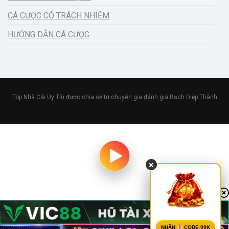
CÁ CƯỢC CÓ TRÁCH NHIỆM
HƯỚNG DẪN CÁ CƯỢC
Top Nhà Cái Uy Tín được chia sẻ từ chuyên gia đánh giá Bạch Diệp Thành
×
NHẬN
CODE 99K