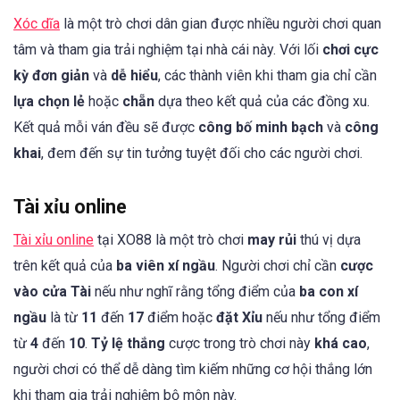
Xóc dĩa
là một trò chơi dân gian được nhiều người chơi quan
tâm và tham gia trải nghiệm tại nhà cái này. Với lối
chơi cực
kỳ đơn giản
và
dễ hiểu
, các thành viên khi tham gia chỉ cần
lựa chọn lẻ
hoặc
chẵn
dựa theo kết quả của các đồng xu.
Kết quả mỗi ván đều sẽ được
công bố minh bạch
và
công
khai
, đem đến sự tin tưởng tuyệt đối cho các người chơi.
Tài xỉu online
Tài xỉu online
tại XO88 là một trò chơi
may rủi
thú vị dựa
trên kết quả của
ba viên xí ngầu
. Người chơi chỉ cần
cược
vào cửa Tài
nếu như nghĩ rằng tổng điểm của
ba con xí
ngầu
là từ
11
đến
17
điểm hoặc
đặt Xỉu
nếu như tổng điểm
từ
4
đến
10
.
Tỷ lệ thắng
cược trong trò chơi này
khá cao
,
người chơi có thể dễ dàng tìm kiếm những cơ hội thắng lớn
khi tham gia trải nghiệm bộ môn này.