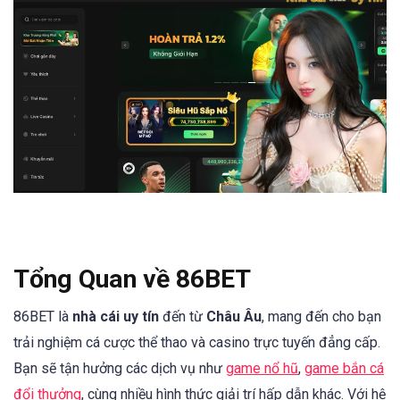
Tổng Quan về 86BET
86BET là
nhà cái uy tín
đến từ
Châu Âu
, mang đến cho bạn
trải nghiệm cá cược thể thao và casino trực tuyến đẳng cấp.
Bạn sẽ tận hưởng các dịch vụ như
game nổ hũ
,
game bắn cá
đổi thưởng
, cùng nhiều hình thức giải trí hấp dẫn khác. Với hệ