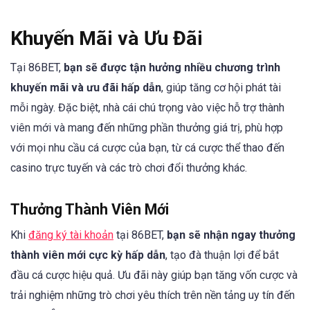
Khuyến Mãi và Ưu Đãi
Tại 86BET,
bạn sẽ được tận hưởng nhiều chương trình
khuyến mãi và ưu đãi hấp dẫn
, giúp tăng cơ hội phát tài
mỗi ngày. Đặc biệt, nhà cái chú trọng vào việc hỗ trợ thành
viên mới và mang đến những phần thưởng giá trị, phù hợp
với mọi nhu cầu cá cược của bạn, từ cá cược thể thao đến
casino trực tuyến và các trò chơi đổi thưởng khác.
Thưởng Thành Viên Mới
Khi
đăng ký tài khoản
tại 86BET,
bạn sẽ nhận ngay thưởng
thành viên mới cực kỳ hấp dẫn
, tạo đà thuận lợi để bắt
đầu cá cược hiệu quả. Ưu đãi này giúp bạn tăng vốn cược và
trải nghiệm những trò chơi yêu thích trên nền tảng uy tín đến