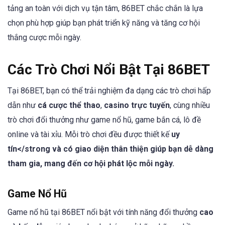
tảng an toàn với dịch vụ tận tâm, 86BET chắc chắn là lựa
chọn phù hợp giúp bạn phát triển kỹ năng và tăng cơ hội
thắng cược mỗi ngày.
Các Trò Chơi Nổi Bật Tại 86BET
Tại 86BET, bạn có thể trải nghiệm đa dạng các trò chơi hấp
dẫn như
cá cược thể thao
,
casino trực tuyến
, cùng nhiều
trò chơi đổi thưởng như game nổ hũ, game bắn cá, lô đề
online và tài xỉu. Mỗi trò chơi đều được thiết kế
uy
tín</strong và có giao diện thân thiện giúp bạn dễ dàng
tham gia, mang đến cơ hội phát lộc mỗi ngày.
Game Nổ Hũ
Game nổ hũ tại 86BET nổi bật với tính năng đổi thưởng
cao