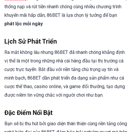
thống nạp và rút tiền nhanh chóng cùng nhiều chương trình
khuyến mãi hấp dẫn, 86BET là lựa chọn lý tưởng để bạn
phát lộc mỗi ngày
.
Lịch Sử Phát Triển
Ra mắt không lâu nhưng 86BET đã nhanh chóng khẳng định
vị thế là một trong những nhà cái hàng đầu tại thị trường cá
cược trực tuyến. Bắt đầu với nền tảng chú trọng uy tín và
minh bạch, 86BET dần phát triển đa dạng sản phẩm như cá
cược thể thao, casino online, và game đổi thưởng, tạo dựng
được niềm tin vững chắc với người chơi như bạn.
Đặc Điểm Nổi Bật
Bạn sẽ bị thu hút bởi giao diện thân thiện cùng nền tảng công