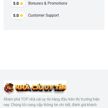
Bonuses & Promotions
5.0
Customer Support
5.0
Khám phá TOP nhà cái uy tín hàng đầu trên thị trường hiện
nay. Chúng tôi cung cấp thông tin chi tiết, đánh giá khách