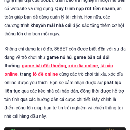
nghệ hiện đại của 86BET, đảm bảo trải nghiệm mượt mà trên
cả website và ứng dụng.
Quy trình nạp rút tiền nhanh
, an
toàn giúp bạn dễ dàng quản lý tài chính. Hơn nữa, các
chương trình
khuyến mãi nhà cái
đặc sắc tăng thêm cơ hội
thắng lớn cho bạn mỗi ngày.
Không chỉ dừng lại ở đó, 86BET còn được biết đến với sự đa
dạng về trò chơi như
game nổ hũ
,
game bắn cá đổi
thưởng
,
game bài đổi thưởng
,
xóc dĩa online
,
tài xỉu
online
,
trang
lô đề online
cùng các trò chơi tài xỉu, xóc dĩa
online được yêu thích. Bạn sẽ cảm nhận được sự
phát lộc
liên tục
qua các kèo nhà cái hấp dẫn, đồng thời được hỗ trợ
tận tình qua các hướng dẫn cá cược chi tiết. Đây chính là
điểm cộng lớn giúp bạn tự tin trải nghiệm và chiến thắng tại
nhà cái hàng đầu này.