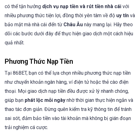
có thể tận hưởng
dịch vụ nạp tiền và rút tiền nhà cái
với
nhiều phương thức tiện lợi, đồng thời yên tâm về độ
uy tín
và
bảo mật mà nhà cái đến từ
Châu Âu
này mang lại. Hãy theo
dõi các bước dưới đây để thực hiện giao dịch một cách hiệu
quả nhất.
Phương Thức Nạp Tiền
Tại 86BET, bạn có thể lựa chọn nhiều phương thức nạp tiền
như chuyển khoản ngân hàng, ví điện tử hoặc thẻ cào điện
thoại. Mọi giao dịch nạp tiền đều được xử lý nhanh chóng,
giúp bạn
phát lộc mỗi ngày
nhờ thời gian thực hiện ngắn và
thao tác đơn giản. Đừng quên kiểm tra kỹ thông tin để tránh
sai sót, đảm bảo tiền vào tài khoản mà không bị gián đoạn
trải nghiệm cá cược.