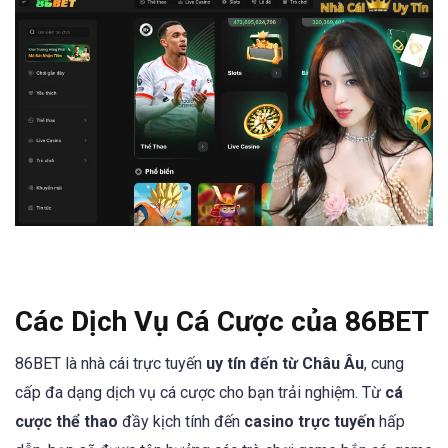
Các Dịch Vụ Cá Cược của 86BET
86BET là nhà cái trực tuyến
uy tín đến từ Châu Âu
, cung
cấp đa dạng dịch vụ cá cược cho bạn trải nghiệm. Từ
cá
cược thể thao
đầy kịch tính đến
casino trực tuyến
hấp