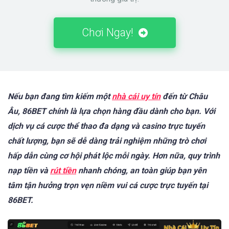
Chơi Ngay!
Nếu bạn đang tìm kiếm một
nhà cái uy tín
đến từ Châu
Âu, 86BET chính là lựa chọn hàng đầu dành cho bạn. Với
dịch vụ cá cược thể thao đa dạng và casino trực tuyến
chất lượng, bạn sẽ dễ dàng trải nghiệm những trò chơi
hấp dẫn cùng cơ hội phát lộc mỗi ngày. Hơn nữa, quy trình
nạp tiền và
rút tiền
nhanh chóng, an toàn giúp bạn yên
tâm tận hưởng trọn vẹn niềm vui cá cược trực tuyến tại
86BET.