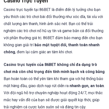
Casino Trực Tuyến
Casino trực tuyến tại 86BET là điểm đến lý tưởng cho bạn
yêu thích các trò chơi bài đổi thưởng như xóc dĩa, tài xỉu với
chất lượng âm thanh, hình ảnh sắc nét. Bạn có thể trải
nghiệm các trò chơi nổ hũ uy tín và game bắn cá đổi thưởng
với phần thưởng giá trị. 86BET đảm bảo mang đến cho bạn
không gian giải trí
bảo mật tuyệt đối, thanh toán nhanh
chóng
, đem lại cảm giác an tâm khi chơi.
Casino trực tuyến của 86BET không chỉ đa dạng trò
chơi mà còn chú trọng đến tính minh bạch và công bằng
.
Bạn hoàn toàn có thể yên tâm khi tham gia với hệ thống bảo
mật hàng đầu, giao dịch nạp rút diễn ra
nhanh gọn, an toàn
.
Với đội ngũ hỗ trợ chuyên nghiệp hoạt động 24/7, mọi thắc
mắc hay vấn đề của bạn sẽ được giải quyết kịp thời, giúp
trải nghiệm cá cược luôn suôn sẻ và đáng tin cậy.