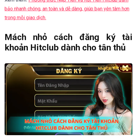
bảo nhanh chóng, an toàn và dễ dàng, giúp bạn yên tâm hơn
trong mỗi giao dịch.
Mách nhỏ cách đăng ký tài
khoản Hitclub dành cho tân thủ