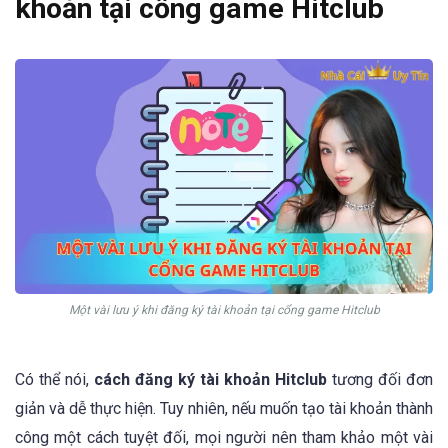
khoản tại cổng game Hitclub
Một vài lưu ý khi đăng ký tài khoản tại cổng game Hitclub
Có thể nói,
cách đăng ký tài khoản Hitclub
tương đối đơn
giản và dễ thực hiện. Tuy nhiên, nếu muốn tạo tài khoản thành
công một cách tuyệt đối, mọi người nên tham khảo một vài