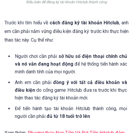
Điều kiện để đăng ký tài khoản Hitclub thành công
Trước khi tìm hiểu về
cách đăng ký tài khoản Hitclub
, anh
em cần phải nắm vững điều kiện đăng ký trước khi thực hiện
thao tác này. Cụ thể như:
Người chơi cần phải
sở hữu số điện thoại chính chủ
và nó vẫn đang hoạt động
để hệ thống tiến hành xác
minh danh tính của mọi người.
Anh em cần phải
đồng ý với tất cả điều khoản và
điều kiện
do cổng game Hitclub đưa ra trước khi thực
hiện thao tác đăng ký tài khoản mới.
Để tiến hành tạo tài khoản Hitclub thành công, mọi
người cần phải
đủ từ 18 tuổi trở lên
.
Xem thêm:
Phương thức Nạp Tiền Và Rút Tiền Hitclub đảm