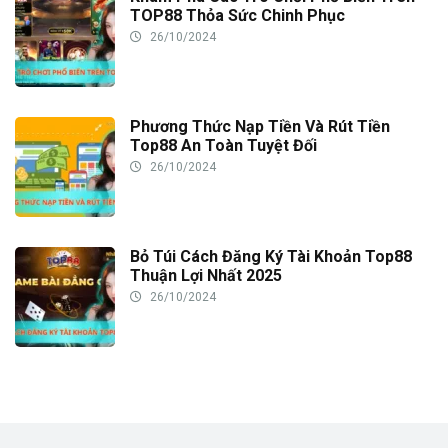
TOP88 Thỏa Sức Chinh Phục
26/10/2024
Phương Thức Nạp Tiền Và Rút Tiền
Top88 An Toàn Tuyệt Đối
26/10/2024
Bỏ Túi Cách Đăng Ký Tài Khoản Top88
Thuận Lợi Nhất 2025
26/10/2024