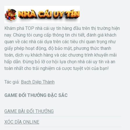
Khám phá TOP nhà cái uy tín hàng đầu trên thị trường hiện
nay. Chúng tôi cung cấp thông tin chi tiết, đánh giá khách
quan về các nhà cái dựa trên các tiêu chí quan trọng như
giấy phép hoạt động, độ bảo mật, phương thức thanh
toán, dịch vụ khách hàng và các chương trình khuyến mãi
hấp dẫn. Đừng bỏ lỡ cơ hội lựa chọn nhà cái uy tín và an
toàn nhất cho trải nghiệm cá cược tuyệt vời của bạn!
Tác giả:
Bạch Diệp Thành
GAME ĐỔI THƯỞNG ĐẶC SẮC
GAME BÀI ĐỔI THƯỞNG
XÓC DĨA ONLINE