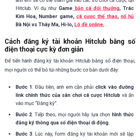
anh em sẽ có thể tham gia vào các trò chơi cá cược tại
Hitclub. Ví dụ như
Game
bắn cá đổi thưởng
, Trác
Kim Hoa, Number game,
cá cược thể thao
,
nổ hũ
Bà Nội vs Thây Ma, Hi-lo,
Lô đề online
,…
Cách đăng ký tài khoản Hitclub bằng số
điện thoại cực kỳ đơn giản
Để tiến hành đăng ký tài khoản Hitclub bằng số điện thoại,
mọi người có thể bỏ túi những bước cơ bản dưới đây:
Bước 1
: Đầu tiên, anh em cần phải
click vào đường
link chính thức của sân chơi cá cược Hitclub
và ấn
vào mục “Đăng ký”.
Bước 2
: Tiếp theo, mọi người hãy lựa chọn
hình thức
đăng ký thông qua số điện thoại di động
.
Bước 3
: Lúc này, form đăng ký tài khoản mới sẽ lập