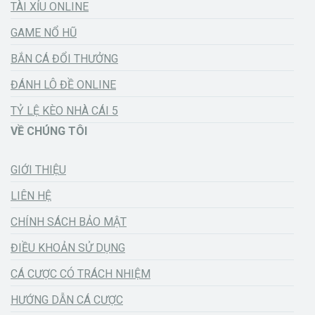
TÀI XỈU ONLINE
GAME NỔ HŨ
BẮN CÁ ĐỔI THƯỞNG
ĐÁNH LÔ ĐỀ ONLINE
TỶ LỆ KÈO NHÀ CÁI 5
VỀ CHÚNG TÔI
GIỚI THIỆU
LIÊN HỆ
CHÍNH SÁCH BẢO MẬT
ĐIỀU KHOẢN SỬ DỤNG
CÁ CƯỢC CÓ TRÁCH NHIỆM
HƯỚNG DẪN CÁ CƯỢC