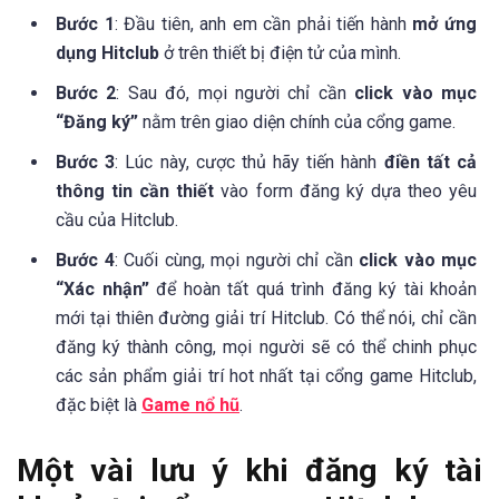
Bước 1
: Đầu tiên, anh em cần phải tiến hành
mở ứng
dụng Hitclub
ở trên thiết bị điện tử của mình.
Bước 2
: Sau đó, mọi người chỉ cần
click vào mục
“Đăng ký”
nằm trên giao diện chính của cổng game.
Bước 3
: Lúc này, cược thủ hãy tiến hành
điền tất cả
thông tin cần thiết
vào form đăng ký dựa theo yêu
cầu của Hitclub.
Bước 4
: Cuối cùng, mọi người chỉ cần
click vào mục
“Xác nhận”
để hoàn tất quá trình đăng ký tài khoản
mới tại thiên đường giải trí Hitclub. Có thể nói, chỉ cần
đăng ký thành công, mọi người sẽ có thể chinh phục
các sản phẩm giải trí hot nhất tại cổng game Hitclub,
đặc biệt là
Game nổ hũ
.
Một vài lưu ý khi đăng ký tài