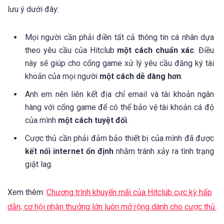
lưu ý dưới đây:
Mọi người cần phải điền tất cả thông tin cá nhân dựa
theo yêu cầu của Hitclub
một cách chuẩn xác
. Điều
này sẽ giúp cho cổng game xử lý yêu cầu đăng ký tài
khoản của mọi người
một cách dễ dàng hơn
.
Anh em nên liên kết địa chỉ email và tài khoản ngân
hàng với cổng game để có thể bảo vệ tài khoản cá độ
của mình
một cách tuyệt đối
.
Cược thủ cần phải đảm bảo thiết bị của mình đã được
kết nối internet ổn định
nhằm tránh xảy ra tình trạng
giật lag.
Xem thêm:
Chương trình khuyến mãi của Hitclub cực kỳ hấp
dẫn, cơ hội nhận thưởng lớn luôn mở rộng dành cho cược thủ.