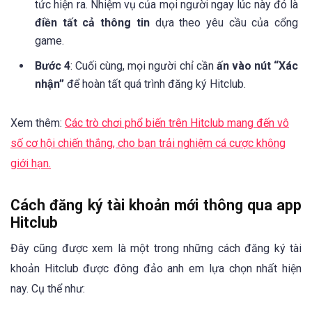
tức hiện ra. Nhiệm vụ của mọi người ngay lúc này đó là
điền tất cả thông tin
dựa theo yêu cầu của cổng
game.
Bước 4
: Cuối cùng, mọi người chỉ cần
ấn vào nút “Xác
nhận”
để hoàn tất quá trình đăng ký Hitclub.
Xem thêm:
Các trò chơi phổ biến trên Hitclub mang đến vô
số cơ hội chiến thắng, cho bạn trải nghiệm cá cược không
giới hạn.
Cách đăng ký tài khoản mới thông qua app
Hitclub
Đây cũng được xem là một trong những cách đăng ký tài
khoản Hitclub được đông đảo anh em lựa chọn nhất hiện
nay. Cụ thể như: