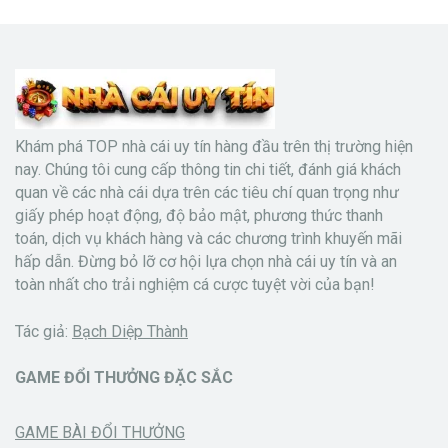
Khám phá TOP nhà cái uy tín hàng đầu trên thị trường hiện
nay. Chúng tôi cung cấp thông tin chi tiết, đánh giá khách
quan về các nhà cái dựa trên các tiêu chí quan trọng như
giấy phép hoạt động, độ bảo mật, phương thức thanh
toán, dịch vụ khách hàng và các chương trình khuyến mãi
hấp dẫn. Đừng bỏ lỡ cơ hội lựa chọn nhà cái uy tín và an
toàn nhất cho trải nghiệm cá cược tuyệt vời của bạn!
Tác giả:
Bạch Diệp Thành
GAME ĐỔI THƯỞNG ĐẶC SẮC
GAME BÀI ĐỔI THƯỞNG