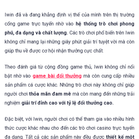
Iwin đã và đang khẳng định vị thế của mình trên thị trường
cổng game trực tuyến nhờ vào
hệ thống trò chơi phong
phú, đa dạng và chất lượng.
Các trò chơi phổ biến trên Iwin
không chỉ mang lại những giây phút giải trí tuyệt vời mà còn
giúp thu về được cơ hội nhận thưởng cực chất.
Theo đánh giá từ cộng đồng game thủ, Iwin không chỉ nổi
bật nhờ vào
game bài đổi thưởng
mà còn cung cấp nhiều
sản phẩm cá cược khác. Những trò chơi này không chỉ giúp
người chơi
thỏa mãn đam mê
mà còn mang đến những trải
nghiệm
giải trí đỉnh cao với tỷ lệ đổi thưởng cao.
Đặc biệt, với Iwin, người chơi có thể tham gia vào nhiều hình
thức cược khác nhau cho đến các trò chơi casino trực tuyến
đa dạng. Tất cả các sản phẩm này đều được
thiết kế một