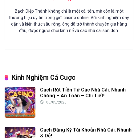
Bạch Diệp Thành không chỉ là một cái tên, mà còn là một
thương hiệu uy tín trong giới casino online. Với kinh nghiệm dày
dặn và kiến thức sâu rộng, ông đã trở thành chuyên gia hàng
đầu, được người chơi kính nể và các nhà cái săn đón.
Kinh Nghiệm Cá Cược
Cách Rút Tiền Từ Các Nhà Cái: Nhanh
Chóng – An Toàn – Chi Tiết!
05/05/2025
Cách Đăng Ký Tài Khoản Nhà Cái: Nhanh
& Dễ!