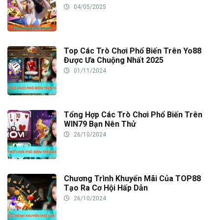
04/05/2025
Top Các Trò Chơi Phổ Biến Trên Yo88
Được Ưa Chuộng Nhất 2025
01/11/2024
Tổng Hợp Các Trò Chơi Phổ Biến Trên
WIN79 Bạn Nên Thử
26/10/2024
Chương Trình Khuyến Mãi Của TOP88
Tạo Ra Cơ Hội Hấp Dẫn
26/10/2024