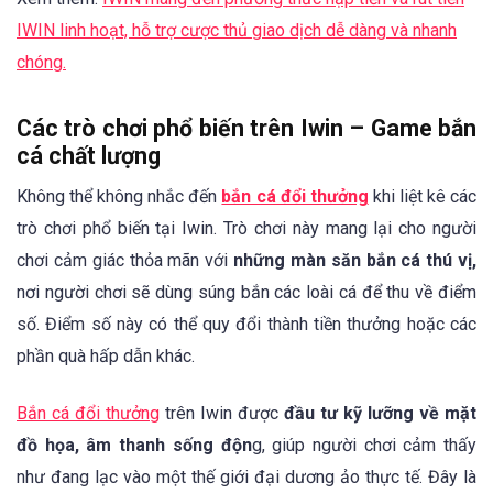
IWIN linh hoạt, hỗ trợ cược thủ giao dịch dễ dàng và nhanh
chóng.
Các trò chơi phổ biến trên Iwin – Game bắn
cá chất lượng
Không thể không nhắc đến
bắn cá đổi thưởng
khi liệt kê các
trò chơi phổ biến tại Iwin. Trò chơi này mang lại cho người
chơi cảm giác thỏa mãn với
những màn săn bắn cá thú vị,
nơi người chơi sẽ dùng súng bắn các loài cá để thu về điểm
số. Điểm số này có thể quy đổi thành tiền thưởng hoặc các
phần quà hấp dẫn khác.
Bắn cá đổi thưởng
trên Iwin được
đầu tư kỹ lưỡng về mặt
đồ họa, âm thanh sống độn
g, giúp người chơi cảm thấy
như đang lạc vào một thế giới đại dương ảo thực tế. Đây là